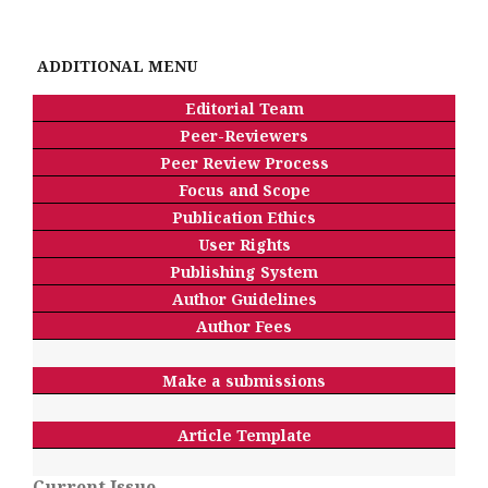
ADDITIONAL MENU
Editorial Team
Peer-Reviewers
Peer Review Process
Focus and Scope
Publication Ethics
User Rights
Publishing System
Author Guidelines
Author Fees
Make a submissions
Article Template
Current Issue